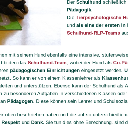
Der
Schulhund
schließlich
Pädagogik
.
Die
Tierpsychologische H
und
als eine der ersten in
Schulhund-RLP-Teams
au
en mit seinem Hund ebenfalls eine intensive, stufenweise
d bilden das
Schulhund-Team
, wobei der Hund als
Co-Pä
eren
pädagogischen Einrichtungen
eingesetzt werden.
U
setzt. So kann er von einem Klassenlehrer als
Klassenhu
gleiten und unterstützen. Ebenso kann der Schulhund als 
en zu besonderen Aufgaben in verschiedenen Klassen ode
e an
Pädagogen
. Diese können sein Lehrer und Schulsozial
ir oben beschrieben haben und die auf so unterschiedlic
r
Respekt
und
Dank.
Sie tun dies ohne Berechnung, sind da