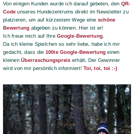
Von einigen Kunden wurde ich darauf gebeten, den
QR-
Code
unseres Hundezentrums direkt im Newsletter zu
platzieren, um auf kürzestem Wege eine
schöne
Bewertung
abgeben zu können. Hier ist er!
Ich freue mich auf Ihre
Google-Bewertung
.
Da ich kleine Spielchen so sehr liebe, habe ich mir
gedacht, dass die
100te Google-Bewertung
einen
kleinen
Überraschungspreis
erhält
.
Der Gewinner
wird von mir persönlich informiert!
Toi, toi, toi :-)