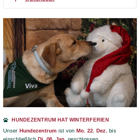
HUNDEZENTRUM HAT WINTERFERIEN
Unser
Hundezentrum
ist von
Mo. 22. Dez.
bis
einschließlich
Di. 06. Jan.
geschlossen.