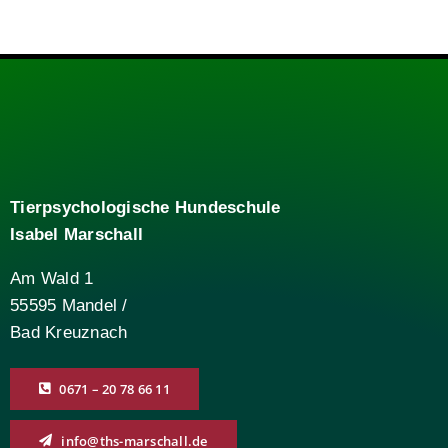
Tierpsychologische Hundeschule
Isabel Marschall
Am Wald 1
55595 Mandel /
Bad Kreuznach
0671 – 20 78 66 11
info@ths-marschall.de